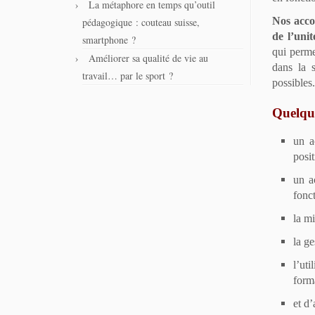
La métaphore en temps qu’outil
Nos acco
pédagogique : couteau suisse,
de l’unit
smartphone ?
qui perme
Améliorer sa qualité de vie au
dans la s
travail… par le sport ?
possibles.
Quelque
un a
posi
un a
fonc
la mi
la ge
l’ut
form
et d’