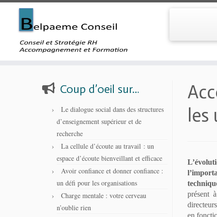
Skip
to
Acc
Coup d’oeil sur…
content
les
Le dialogue social dans des structures
d’enseignement supérieur et de
recherche
La cellule d’écoute au travail : un
espace d’écoute bienveillant et efficace
L’évolut
Avoir confiance et donner confiance :
l’import
un défi pour les organisations
techniqu
présent 
Charge mentale : votre cerveau
directeur
n’oublie rien
en foncti