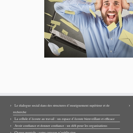
Le dialogue social dans des structures d’enseignement supérieur et de
recherche
La cellule d’écoute au travail : un espace d’écoute bienveillant et efficace
Avoir confiance et donner confiance : un défi pour les organisations
Charge mentale : votre cerveau n’oublie rien