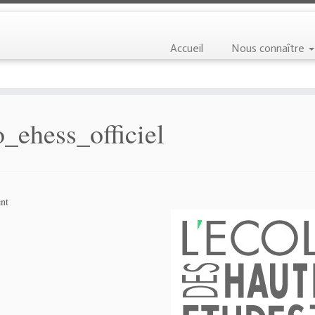
Accueil
Nous connaître
o_ehess_officiel
nt