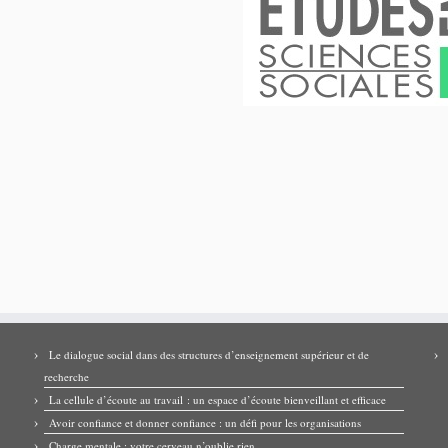
Le dialogue social dans des structures d’enseignement supérieur et de
recherche
La cellule d’écoute au travail : un espace d’écoute bienveillant et efficace
Avoir confiance et donner confiance : un défi pour les organisations
Charge mentale : votre cerveau n’oublie rien