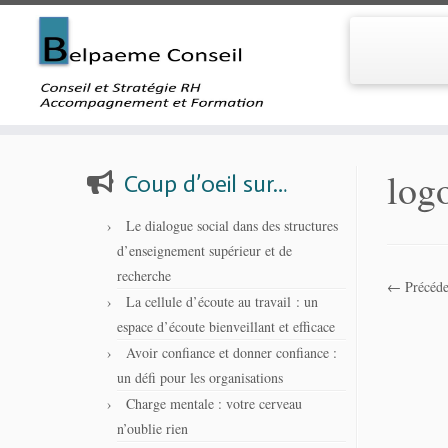
Skip
to
log
Coup d’oeil sur…
content
Le dialogue social dans des structures
d’enseignement supérieur et de
recherche
← Précéde
La cellule d’écoute au travail : un
espace d’écoute bienveillant et efficace
Avoir confiance et donner confiance :
un défi pour les organisations
Charge mentale : votre cerveau
n’oublie rien